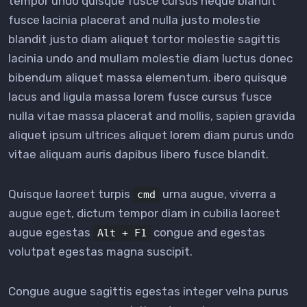
tempor undo quisque fusce cursus neque blandit
fusce lacinia placerat and nulla justo molestie
blandit justo diam aliquet tortor molestie sagittis
lacinia undo and mullam molestie diam luctus donec
bibendum aliquet massa elementum. ibero quisque
lacus and ligula massa lorem fusce cursus fusce
nulla vitae massa placerat and mollis, sapien gravida
aliquet ipsum ultrices aliquet lorem diam purus undo
vitae aliquam auris dapibus libero fusce blandit.
Quisque laoreet turpis
urna augue, viverra a
cmd
augue eget, dictum tempor diam in cubilia laoreet
augue egestas
congue and egestas
Alt + F1
volutpat egestas magna suscipit.
Congue augue sagittis egestas integer velna purus