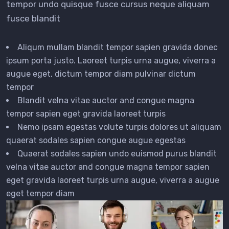
tempor undo quisque fusce cursus neque aliquam
fusce blandit
Aliqum mullam blandit tempor sapien gravida donec
ipsum porta justo. Laoreet turpis urna augue, viverra a
augue eget, dictum tempor diam pulvinar dictum
tempor
Blandit velna vitae auctor and congue magna
tempor sapien eget gravida laoreet turpis
Nemo ipsam egestas volute turpis dolores ut aliquam
quaerat sodales sapien congue augue egestas
Quaerat sodales sapien undo euismod purus blandit
velna vitae auctor and congue magna tempor sapien
eget gravida laoreet turpis urna augue, viverra a augue
eget tempor diam