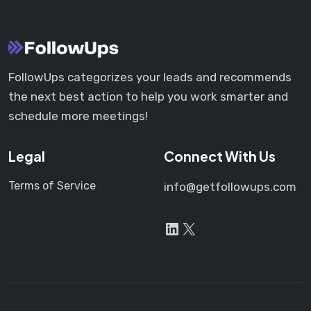
FollowUps categorizes your leads and recommends
the next best action to help you work smarter and
schedule more meetings!
Legal
Connect With Us
Terms of Service
info@getfollowups.com
LinkedIn
X