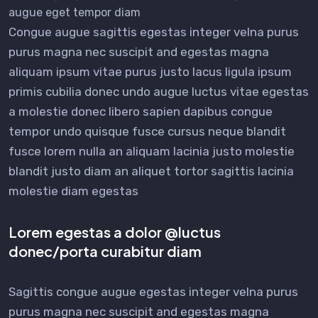
augue eget tempor diam
Congue augue sagittis egestas integer velna purus
purus magna nec suscipit and egestas magna
aliquam ipsum vitae purus justo lacus ligula ipsum
primis cubilia donec undo augue luctus vitae egestas
a molestie donec libero sapien dapibus congue
tempor undo quisque fusce cursus neque blandit
fusce lorem nulla an aliquam lacinia justo molestie
blandit justo diam an aliquet tortor sagittis lacinia
molestie diam egestas
Lorem egestas a dolor @luctus
donec/porta curabitur diam
Sagittis congue augue egestas integer velna purus
purus magna nec suscipit and egestas magna