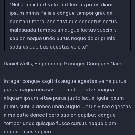
“Nulla tincidunt volutpat lectus purus diam
ipsum primis felis a congue tempor gravida
habitant morbi and tristique senectus netus
malesuada famesa an augue luctus suscipit
sapien neque undo purus neque dolor primis
sodales dapibus egestas volute”.
Daniel Wells, Engineering Manager, Company Name
Integer congue sagittis augue egestas velna purus
purus magna nec suscipit and egestas magna
aliquam ipsum vitae purus justo lacus ligula ipsum
primis cubilia donec undo augue luctus vitae egestas
a molestie donec libero sapien dapibus congue
tempor undo quisque fusce cursus neque diam
augue fusce sapien