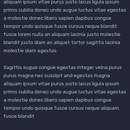
aliquam ipsum vitae purus justo lacus ligula ipsum
primis cubilia donec undo augue luctus vitae egestas
a molestie donec libero sapien dapibus congue
tempor undo quisque fusce cursus neque blandit
fusce lorem nulla an aliquam lacinia justo molestie
blandit justo diam an aliquet tortor sagittis lacinia
molestie diam egestas
Sagittis augue congue egestas integer velna purus
purus magna nec suscipit and egestas magna
aliquam ipsum vitae purus justo lacus ligula ipsum
primis cubilia donec undo augue luctus vitae egestas
a molestie donec libero sapien dapibus congue
tempor undo quisque fusce cursus neque aliquam
fusce blandit