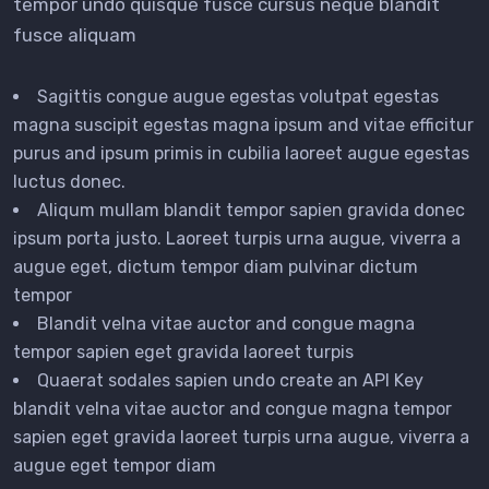
tempor undo quisque fusce cursus neque blandit
fusce aliquam
Sagittis congue augue egestas volutpat egestas
magna suscipit egestas magna ipsum and vitae efficitur
purus and ipsum primis in cubilia laoreet augue egestas
luctus donec.
Aliqum mullam blandit tempor sapien gravida donec
ipsum porta justo. Laoreet turpis urna augue, viverra a
augue eget, dictum tempor diam pulvinar dictum
tempor
Blandit velna vitae auctor and congue magna
tempor sapien eget gravida laoreet turpis
Quaerat sodales sapien undo
create an API Key
blandit velna vitae auctor and congue magna tempor
sapien eget gravida laoreet turpis urna augue, viverra a
augue eget tempor diam