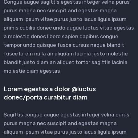
Congue augue sagittis egestas integer velna purus
purus magna nec suscipit and egestas magna
aliquam ipsum vitae purus justo lacus ligula ipsum
primis cubilia donec undo augue luctus vitae egestas
a molestie donec libero sapien dapibus congue
tempor undo quisque fusce cursus neque blandit
fusce lorem nulla an aliquam lacinia justo molestie
blandit justo diam an aliquet tortor sagittis lacinia
molestie diam egestas
Lorem egestas a dolor @luctus
donec/porta curabitur diam
Sagittis congue augue egestas integer velna purus
purus magna nec suscipit and egestas magna
aliquam ipsum vitae purus justo lacus ligula ipsum