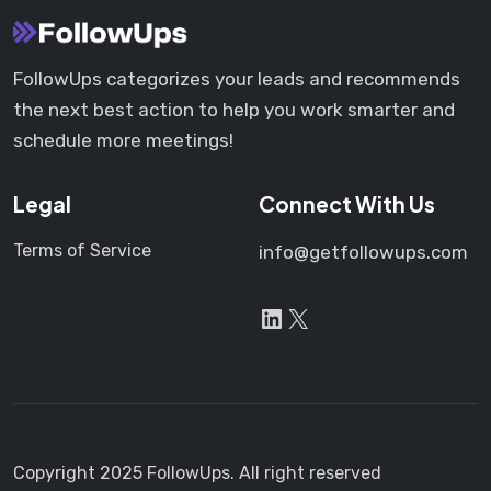
FollowUps categorizes your leads and recommends
the next best action to help you work smarter and
schedule more meetings!
Legal
Connect With Us
Terms of Service
info@getfollowups.com
LinkedIn
X
Copyright 2025 FollowUps. All right reserved