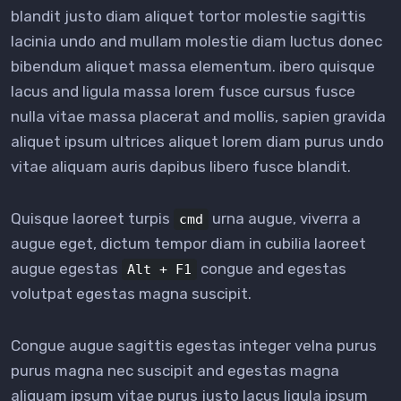
blandit justo diam aliquet tortor molestie sagittis
lacinia undo and mullam molestie diam luctus donec
bibendum aliquet massa elementum. ibero quisque
lacus and ligula massa lorem fusce cursus fusce
nulla vitae massa placerat and mollis, sapien gravida
aliquet ipsum ultrices aliquet lorem diam purus undo
vitae aliquam auris dapibus libero fusce blandit.
Quisque laoreet turpis
urna augue, viverra a
cmd
augue eget, dictum tempor diam in cubilia laoreet
augue egestas
congue and egestas
Alt + F1
volutpat egestas magna suscipit.
Congue augue sagittis egestas integer velna purus
purus magna nec suscipit and egestas magna
aliquam ipsum vitae purus justo lacus ligula ipsum